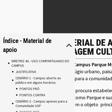
Índice - Material de
MATERIAL DE 
apoio
PAISAGEM CUL
DIRETRIZ 4A - USO COMPARTILHADO DO
O Eixo 4
Campus Parque Mul
CAMPUS
como refúgio urbano, paisa
JUSTIFICATIVA
culturais para a comunidad
CENÁRIO 1 - Campus aberto ao
público em alguns horários
PONTOS PRÓ
Este eixo procura estabele
PONTOS CONTRA
Campus como Parque e sua 
CENÁRIO 2 - Campus apenas para a
constituem o objeto princi
Comunidade USP