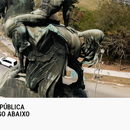
 PÚBLICA
OGO ABAIXO