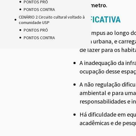
PONTOS PRÓ
4B – Perímetro
.
PONTOS CONTRA
CENÁRIO 2 Circuito cultural voltado à
JUSTIFICATIVA
comunidade USP
PONTOS PRÓ
O Campus ao longo do
PONTOS CONTRA
flora urbana, e carreg
de lazer para os habi
A inadequação da infr
ocupação desse espaço
A não regulação dificu
ambiental e para uma
responsabilidades e in
Há dificuldade em equ
acadêmicas e de pesqu